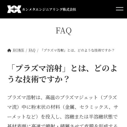
コ
ナ
ン
ビ
カンメタエンジニアリング株式会社
テ
ゲ
ン
ー
ツ
シ
FAQ
へ
ョ
ス
ン
キ
に
ッ
移
HOME
FAQ
「プラズマ溶射」とは、どのような技術ですか？
プ
動
「プラズマ溶射」とは、どのよ
うな技術ですか？
プラズマ溶射は、高温のプラズマジェット（プラズ
マ流）中に粉末状の材料（金属、セラミックス、サ
ーメットなど）を投入し、溶融または半溶融状態で
基材表面に高速で噴射・積層させて皮膜を形成する