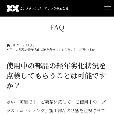
コ
ナ
ン
ビ
カンメタエンジニアリング株式会社
テ
ゲ
ン
ー
ツ
シ
FAQ
へ
ョ
ス
ン
キ
に
ッ
移
HOME
FAQ
使用中の部品の経年劣化状況を点検してもらうことは可能ですか？
プ
動
使用中の部品の経年劣化状況を
点検してもらうことは可能です
か？
はい、可能です。ご要望に応じて、ご使用中の「プ
ラズマコーティング」施工部品の状態を点検させて